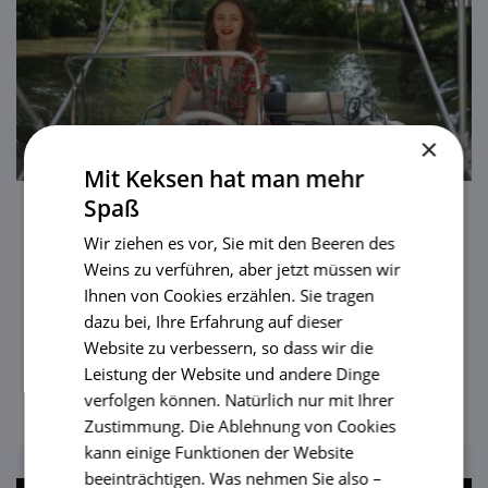
×
Mit Keksen hat man mehr
Spaß
Baťa-Kanal
Wir ziehen es vor, Sie mit den Beeren des
Weins zu verführen, aber jetzt müssen wir
Dieses Wasser macht auch den
Ihnen von Cookies erzählen. Sie tragen
eingefleischten Landratten und
dazu bei, Ihre Erfahrung auf dieser
Nichtschwimmern Spaß! Springende Delfine
Website zu verbessern, so dass wir die
bekommen Sie zwar nicht zu sehen, dafür
Leistung der Website und andere Dinge
ansehen
aber können Sie die Sehenswürdigkeiten in
verfolgen können. Natürlich nur mit Ihrer
der Umgebung kennenlernen und regionale
Zustimmung. Die Ablehnung von Cookies
kulinarische Köstlichkeiten probieren.
kann einige Funktionen der Website
beeinträchtigen. Was nehmen Sie also –