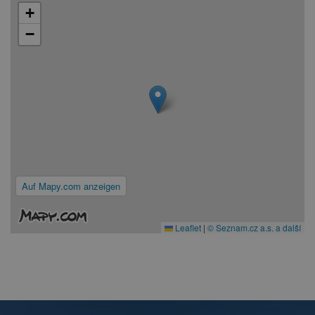
+
−
Auf Mapy.com anzeigen
Leaflet
|
© Seznam.cz a.s. a další