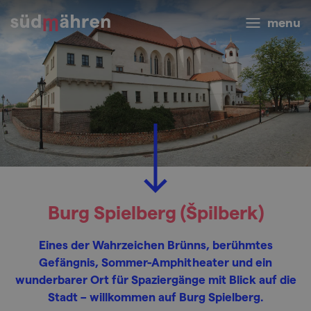
menu
Burg Spielberg (Špilberk)
Eines der Wahrzeichen Brünns, berühmtes
Gefängnis, Sommer-Amphitheater und ein
wunderbarer Ort für Spaziergänge mit Blick auf die
Stadt – willkommen auf Burg Spielberg.