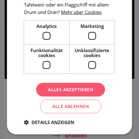
Tafelwein oder ein Flaggschiff mit allem
Drum und Dran?
Mehr über Cookies
Analytics
Marketing
Funktionalität
Unklassifizierte
cookies
cookies
ALLES AKZEPTIEREN
Venus von Věstonice
Eine mit weiblichen Reizen ausgestattete
ALLE ABLEHNEN
Schöne aus gebranntem Ton brachte ein
kleines südmährisches Dorf aus dem
DETAILS ANZEIGEN
Häuschen und sorgte für Aufregung
ansehen
weltweit. Was macht die Venus von