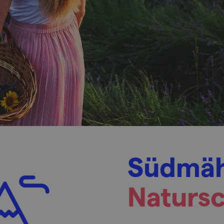
Südmäh
Naturs