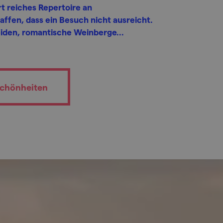
t reiches Repertoire an
ffen, dass ein Besuch nicht ausreicht.
iden, romantische Weinberge...
schönheiten