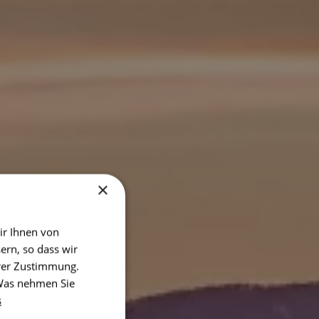
×
ir Ihnen von
ern, so dass wir
hrer Zustimmung.
 Was nehmen Sie
s