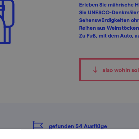
Erleben Sie mährische H
Sie UNESCO-Denkmäler 
Sehenswürdigkeiten oh
Reihen aus Weinstöcken, 
Zu Fuß, mit dem Auto, au
also wohin sol
gefunden
54
Ausflüge