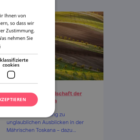
ir Ihnen von
ern, so dass wir
hrer Zustimmung.
 Was nehmen Sie
s
klassifizierte
cookies
Zur magischen Landschaft der
KZEPTIEREN
Mährischen Toskana
Schöner Spaziergang zu
unglaublichen Ausblicken in der
Mährischen Toskana – dazu
beeindruckende Volkstrachten