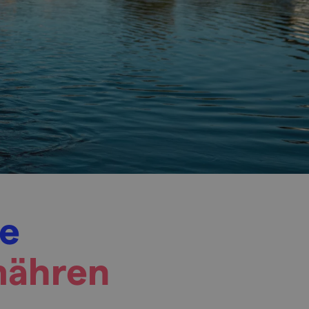
ge
mähren