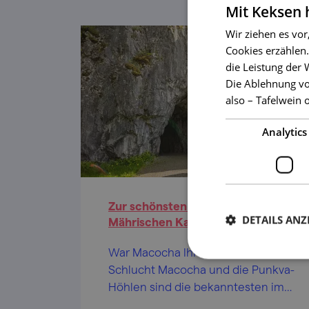
Mit Keksen
Wir ziehen es vor
Cookies erzählen.
die Leistung der
Die Ablehnung vo
also – Tafelwein 
Analytics
Zur schönsten Höhle des
DETAILS ANZ
Mährischen Karstes
War Macocha Ihr Ausflugsziel? Die
Schlucht Macocha und die Punkva-
Höhlen sind die bekanntesten im
Mährischen Karst, aber wussten