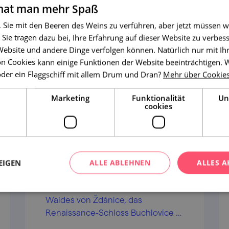
 hat man mehr Spaß
, Sie mit den Beeren des Weins zu verführen, aber jetzt müssen w
 Sie tragen dazu bei, Ihre Erfahrung auf dieser Website zu verbess
 Website und andere Dinge verfolgen können. Natürlich nur mit I
n Cookies kann einige Funktionen der Website beeinträchtigen.
oder ein Flaggschiff mit allem Drum und Dran?
Mehr über Cookie
Marketing
Funktionalität
Un
cookies
Eine Radtour nicht nur zum
EIGEN
ALLE ABLEHNEN
ALLES A
Weinkost
Ruhe und schöne Natur des
Waldes von Ždánice, das
Renaissance-Schloss Buchlovice –
die Mährische Slowakei mit ihren