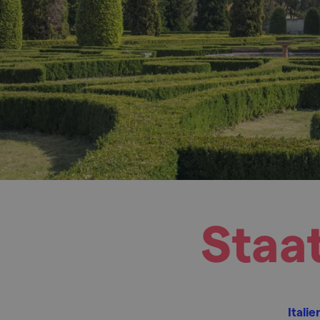
Staa
Itali