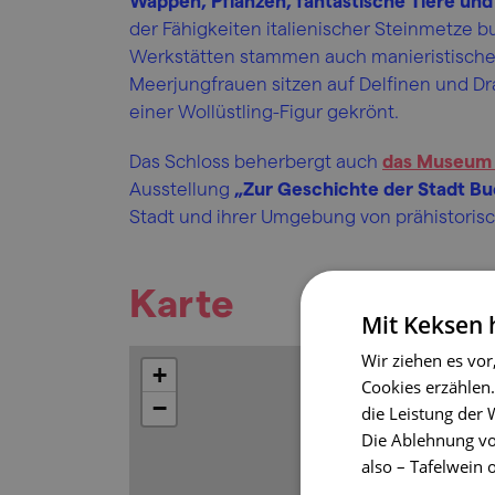
Wappen, Pflanzen, fantastische Tiere un
der Fähigkeiten italienischer Steinmetze 
Werkstätten stammen auch manieristische 
Meerjungfrauen sitzen auf Delfinen und Dr
einer Wollüstling-Figur gekrönt.
Das Schloss beherbergt auch
das Museum 
Ausstellung
„Zur Geschichte der Stadt Bu
Stadt und ihrer Umgebung von prähistoris
Karte
Mit Keksen
Wir ziehen es vor
+
Cookies erzählen.
−
die Leistung der
Die Ablehnung vo
also – Tafelwein 