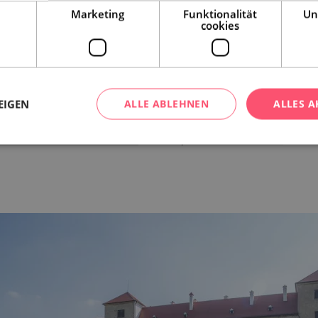
Marketing
Funktionalität
Un
cookies
EIGEN
ALLE ABLEHNEN
ALLES A
Leaflet
|
© Seznam.cz a.s. a další