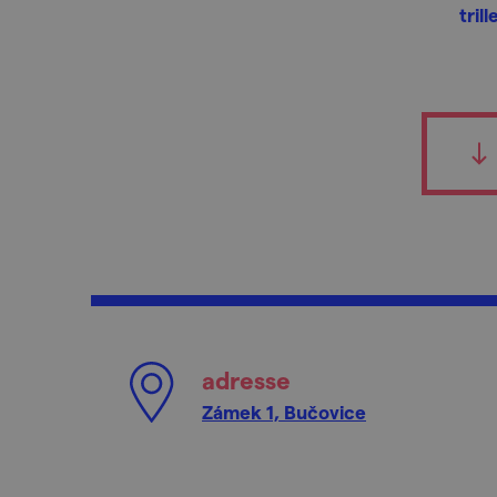
tril
adresse
Zámek 1, Bučovice