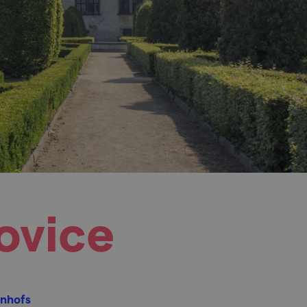
ovice
enhofs