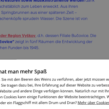
d Kreaturen sowie Musikinstrumente werden
dank
buchstäblich zum Leben erweckt. Aus ihren
Springbrunnen aus einer späteren Zeit –
achenköpfe sprudeln Wasser. Die Szene ist von
der Region Vyškov
, d.h. dessen Filiale Bučovice. Die
čovice“
zeigt in fünf Räumen die Entwicklung der
chen Funden bis 1945.
 hat man mehr Spaß
, Sie mit den Beeren des Weins zu verführen, aber jetzt müssen w
 Sie tragen dazu bei, Ihre Erfahrung auf dieser Website zu verbess
 Website und andere Dinge verfolgen können. Natürlich nur mit I
n Cookies kann einige Funktionen der Website beeinträchtigen.
oder ein Flaggschiff mit allem Drum und Dran?
Mehr über Cookie