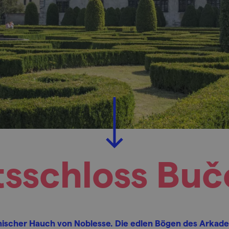
tsschloss Buč
enischer Hauch von Noblesse. Die edlen Bögen des Arkad