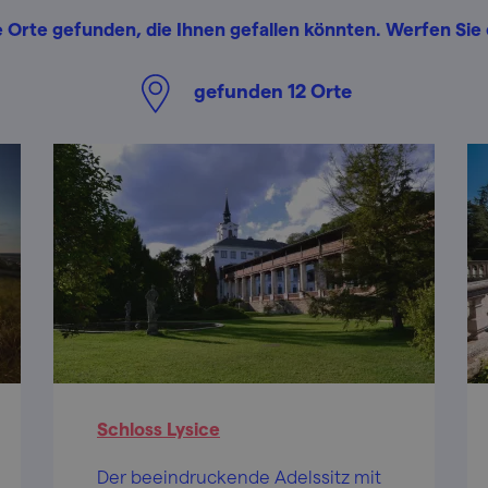
 Orte gefunden, die Ihnen gefallen könnten. Werfen Sie e
gefunden
12
Orte
Schloss Lysice
Der beeindruckende Adelssitz mit