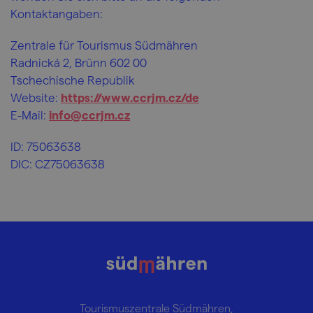
Kontaktangaben:
Zentrale für Tourismus Südmähren
Radnická 2, Brünn 602 00
Tschechische Republik
Website:
https://www.ccrjm.cz/de
E-Mail:
info@ccrjm.cz
ID: 75063638
DIC: CZ75063638
Tourismuszentrale Südmähren,