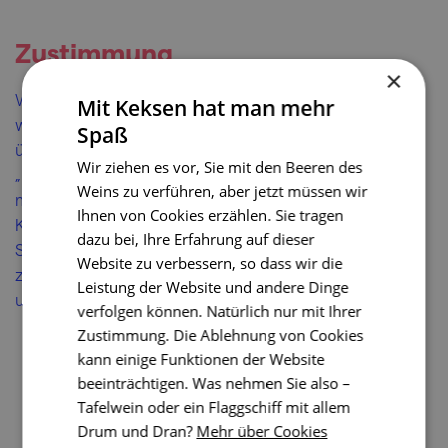
Zustimmung
×
Wenn Sie unsere Website zum ersten Mal besuchen,
Mit Keksen hat man mehr
wird Ihnen ein Pop-up-Fenster angezeigt, in dem Sie
Spaß
über Cookies informiert werden. Wenn Sie auf
Wir ziehen es vor, Sie mit den Beeren des
„Einstellungen speichern“ klicken, erklären Sie sich
Weins zu verführen, aber jetzt müssen wir
mit der Verwendung der im Pop-up beschriebenen
Ihnen von Cookies erzählen. Sie tragen
Kategorien von Cookies und Add-ons einverstanden.
dazu bei, Ihre Erfahrung auf dieser
Sie können jederzeit zu Ihrer Zustimmung
Website zu verbessern, so dass wir die
zurückkehren, indem Sie auf die Schaltfläche in der
Leistung der Website und andere Dinge
unteren rechten Ecke des Bildschirms klicken.
verfolgen können. Natürlich nur mit Ihrer
Zustimmung. Die Ablehnung von Cookies
kann einige Funktionen der Website
beeinträchtigen. Was nehmen Sie also –
Tafelwein oder ein Flaggschiff mit allem
Drum und Dran?
Mehr über Cookies