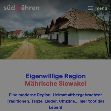
menu
Eigenwillige Region
Mährische Slowakei
Eine moderne Region, Heimat althergebrachter
Traditionen. Tänze, Lieder, Umzüge... hier tobt das
Leben!