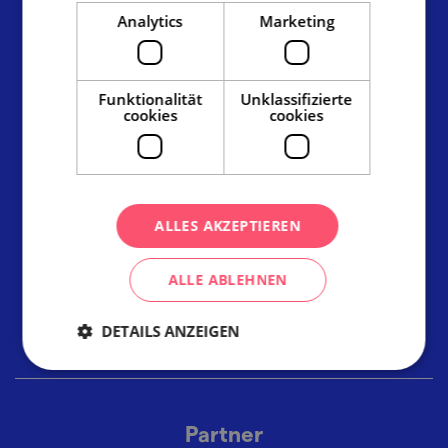
Radnická 2, 602 00 Brno
Analytics
Marketing
info@ccrjm.cz
www.ccrjm.cz/de/
Funktionalität
Unklassifizierte
cookies
cookies
Facebook
YouTube
Instagram
Links
Materialien zum Herunterladen
ALLES AKZEPTIEREN
Fotobank
Informationszentren
ALLE ABLEHNEN
Unterkunft in Südmähren
DETAILS ANZEIGEN
Cookie-Richtlinie (EU)
Partner