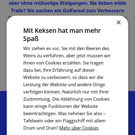
aber ohne mühselige Steigungen. Sie lieben wilde
Trails? Sie suchen ein Golfareal zum Verbessern
Ihres Handicaps? Südmähren lässt Sie nicht in der
×
Ecke sitzen.
Mit Keksen hat man mehr
Spaß
Wir ziehen es vor, Sie mit den Beeren des
Weins zu verführen, aber jetzt müssen wir
zum Aktivurlaub
Ihnen von Cookies erzählen. Sie tragen
dazu bei, Ihre Erfahrung auf dieser
Website zu verbessern, so dass wir die
Leistung der Website und andere Dinge
verfolgen können. Natürlich nur mit Ihrer
Zustimmung. Die Ablehnung von Cookies
kann einige Funktionen der Website
beeinträchtigen. Was nehmen Sie also –
Tafelwein oder ein Flaggschiff mit allem
Drum und Dran?
Mehr über Cookies
Tourismuszentrale Südmähren,