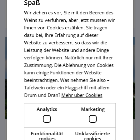
Spaß
als in einer der größten slawischen
ansehen
Siedlungen?
Wir ziehen es vor, Sie mit den Beeren des
Weins zu verführen, aber jetzt müssen wir
Ihnen von Cookies erzählen. Sie tragen
dazu bei, Ihre Erfahrung auf dieser
Website zu verbessern, so dass wir die
Leistung der Website und andere Dinge
verfolgen können. Natürlich nur mit Ihrer
Zustimmung. Die Ablehnung von Cookies
kann einige Funktionen der Website
beeinträchtigen. Was nehmen Sie also –
Tafelwein oder ein Flaggschiff mit allem
Drum und Dran?
Mehr über Cookies
Analytics
Marketing
Schloss Letovice
Funktionalität
Unklassifizierte
cookies
cookies