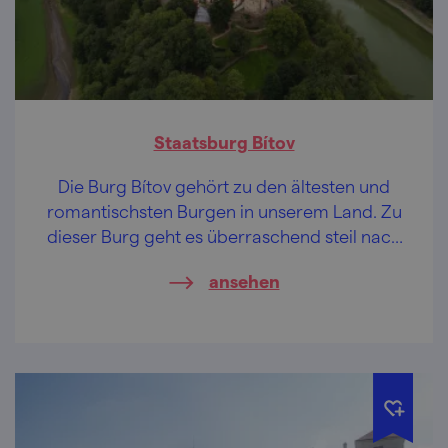
Staatsburg Bítov
Die Burg Bítov gehört zu den ältesten und
romantischsten Burgen in unserem Land. Zu
dieser Burg geht es überraschend steil nach
unten statt steil nach oben. Glauben Sie
ansehen
nicht?