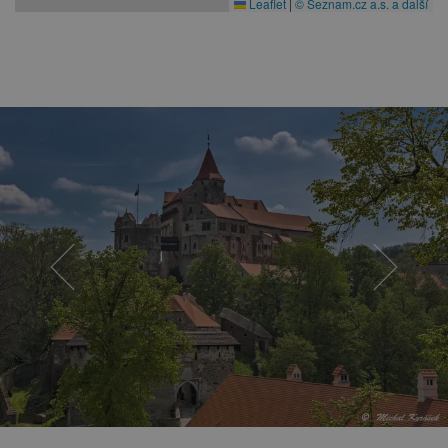
Leaflet
|
© Seznam.cz a.s. a další