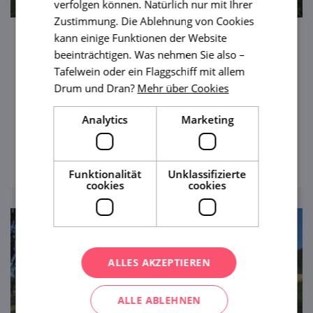
verfolgen können. Natürlich nur mit Ihrer
Zustimmung. Die Ablehnung von Cookies
kann einige Funktionen der Website
Staatsschloss Kunštát
beeinträchtigen. Was nehmen Sie also –
Tafelwein oder ein Flaggschiff mit allem
Eine der ältesten Burgen Mährens – heute
Drum und Dran?
Mehr über Cookies
das Schloss Kunštát – wird von Fans der
verzierten historischen Interieurs
Analytics
Marketing
hochgeschätzt.
ansehen
Funktionalität
Unklassifizierte
cookies
cookies
ALLES AKZEPTIEREN
ALLE ABLEHNEN