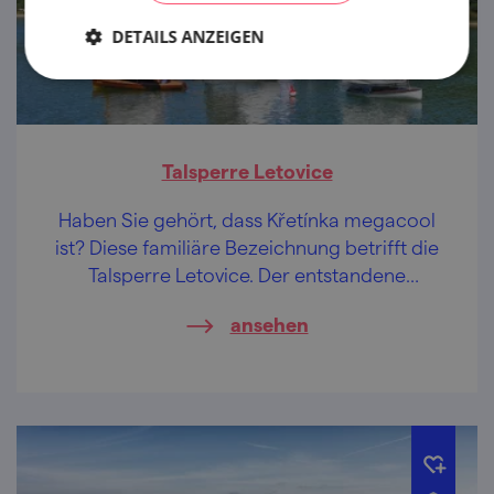
DETAILS ANZEIGEN
Talsperre Letovice
Haben Sie gehört, dass Křetínka megacool
ist? Diese familiäre Bezeichnung betrifft die
Talsperre Letovice. Der entstandene
Badesee bietet Möglichkeiten zur Familien-
ansehen
Unterhaltung, zur aktiven Erholung und
außerdem ist er ein wichtiges
Wasserreservoir für die Wasserwirtschaft.