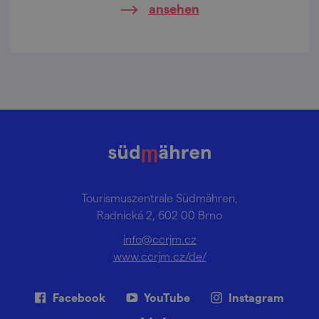
ansehen
von Boskovice unbedingt dazu.
Tourismuszentrale Südmähren,
Radnická 2, 602 00 Brno
info@ccrjm.cz
www.ccrjm.cz/de/
Facebook
YouTube
Instagram