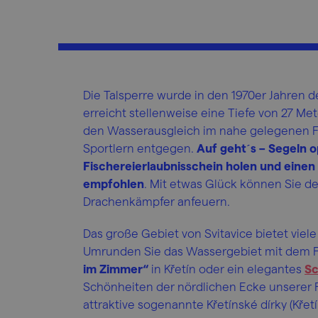
Die Talsperre wurde in den 1970er Jahren de
erreicht stellenweise eine Tiefe von 27 Met
den Wasserausgleich im nahe gelegenen Fl
Sportlern entgegen.
Auf geht´s – Segeln o
Fischereierlaubnisschein holen und einen
empfohlen
. Mit etwas Glück können Sie 
Drachenkämpfer anfeuern.
Das große Gebiet von Svitavice bietet viel
Umrunden Sie das Wassergebiet mit dem Fa
im Zimmer“
in Křetín oder ein elegantes
Sc
Schönheiten der nördlichen Ecke unserer R
attraktive sogenannte Křetínské dírky (Kře