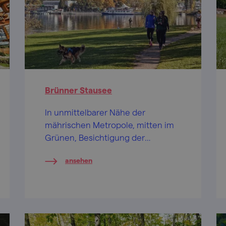
Brünner Stausee
In unmittelbarer Nähe der
mährischen Metropole, mitten im
Grünen, Besichtigung der
romantischen Burg Veveří,
ansehen
charaktervolle Ausflugsdampfer
auf dem See – eine tolle
Entspannung!