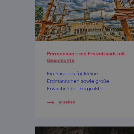
Permonium – ein Freizeitpark mit
Geschichte
Ein Paradies für kleine
Erdmännchen sowie große
Erwachsene. Das größte
oberirdische Labyrinth in der
ansehen
Tschechischen Republik sowie
andere Attraktionen beschäftigen
Ihre Muskeln und Hirnwindungen.