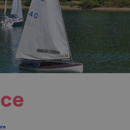
ice
äre