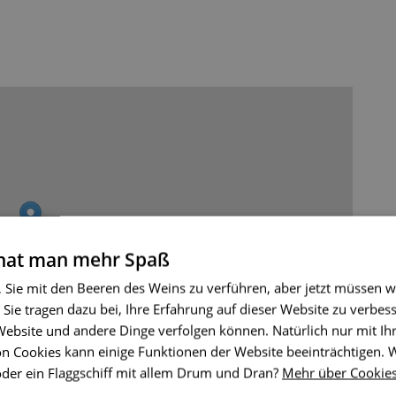
 hat man mehr Spaß
, Sie mit den Beeren des Weins zu verführen, aber jetzt müssen w
 Sie tragen dazu bei, Ihre Erfahrung auf dieser Website zu verbess
 Website und andere Dinge verfolgen können. Natürlich nur mit I
n Cookies kann einige Funktionen der Website beeinträchtigen.
oder ein Flaggschiff mit allem Drum und Dran?
Mehr über Cookie
Leaflet
|
© Seznam.cz a.s. a další