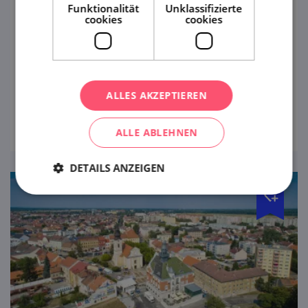
Funktionalität
Unklassifizierte
ZOO Hodonín
cookies
cookies
Klein, attraktiv und in wunderschöner Natur.
Genießen Sie den Kontakt mit Tieren in
vollen Zügen – der ZOO Hodonín ist
gemütlich und unmittelbar.
ALLES AKZEPTIEREN
ansehen
ALLE ABLEHNEN
DETAILS ANZEIGEN