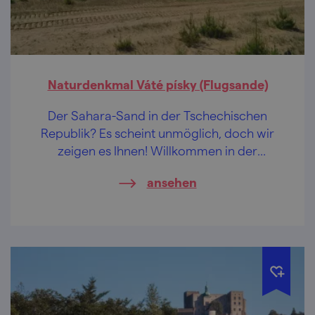
Naturdenkmal Váté písky (Flugsande)
Der Sahara-Sand in der Tschechischen
Republik? Es scheint unmöglich, doch wir
zeigen es Ihnen! Willkommen in der
Mährischen Sahara bei Bzenec!
ansehen