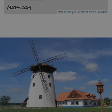
Leaflet
|
© Seznam.cz a.s. a další