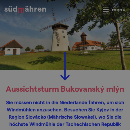
menu
Aussichtsturm Bukovanský mlýn
Sie müssen nicht in die Niederlande fahren, um sich
Windmühlen anzusehen. Besuchen Sie Kyjov in der
Region Slovácko (Mährische Slowakei), wo Sie die
höchste Windmühle der Tschechischen Republik