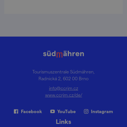
Tourismuszentrale Südmähren,
Radnická 2, 602 00 Brno
info@ccrjm.cz
www.ccrjm.cz/de/
Facebook
YouTube
Instagram
Links