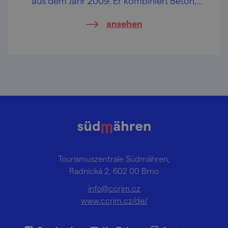
aus dem Jahr 2009. Er kombiniert Beton,
Metall und Holz. Wie auch immer –
ansehen
Akazienholz.
Tourismuszentrale Südmähren,
Radnická 2, 602 00 Brno
info@ccrjm.cz
www.ccrjm.cz/de/