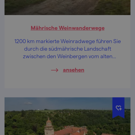
Mährische Weinwanderwege
1200 km markierte Weinradwege führen Sie
durch die südmährische Landschaft
zwischen den Weinbergen vom alten
Znojmo bis Uherské Hradiště in Slovácko –
ansehen
entdecken Sie malerische Städte und
Weindörfer mit typischer Kellerarchitektur,
historische und naturbezogene UNESCO-
Denkmäler sowie die Folklore und die Weine
der gastfreundlichen mährischen Winzer.