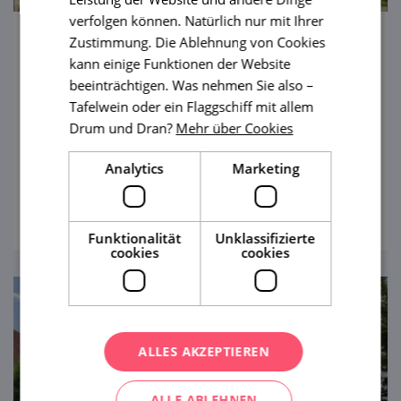
verfolgen können. Natürlich nur mit Ihrer
Zustimmung. Die Ablehnung von Cookies
Permonium – ein Freizeitpark mit
kann einige Funktionen der Website
Geschichte
beeinträchtigen. Was nehmen Sie also –
Tafelwein oder ein Flaggschiff mit allem
Ein Paradies für kleine Erdmännchen sowie
Drum und Dran?
Mehr über Cookies
große Erwachsene. Das größte oberirdische
Labyrinth in der Tschechischen Republik
Analytics
Marketing
sowie andere Attraktionen beschäftigen Ihre
ansehen
Muskeln und Hirnwindungen.
Funktionalität
Unklassifizierte
cookies
cookies
ALLES AKZEPTIEREN
ALLE ABLEHNEN