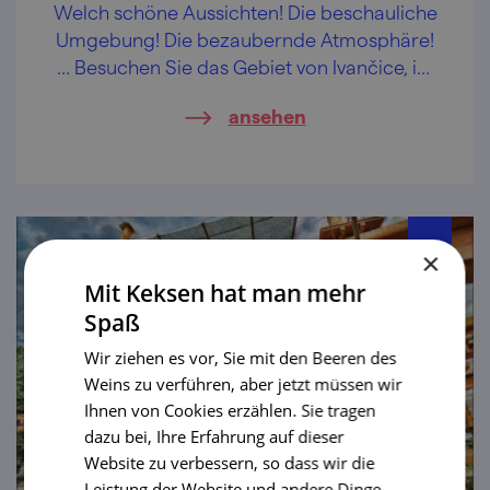
Welch schöne Aussichten! Die beschauliche
Umgebung! Die bezaubernde Atmosphäre!
… Besuchen Sie das Gebiet von Ivančice, im
Dorf Hlína steigen Sie 96 Stufen hinauf und
ansehen
ehren Sie den tschechischen
Schauspielgiganten!
×
Mit Keksen hat man mehr
Spaß
Wir ziehen es vor, Sie mit den Beeren des
Weins zu verführen, aber jetzt müssen wir
Ihnen von Cookies erzählen. Sie tragen
dazu bei, Ihre Erfahrung auf dieser
Website zu verbessern, so dass wir die
Leistung der Website und andere Dinge