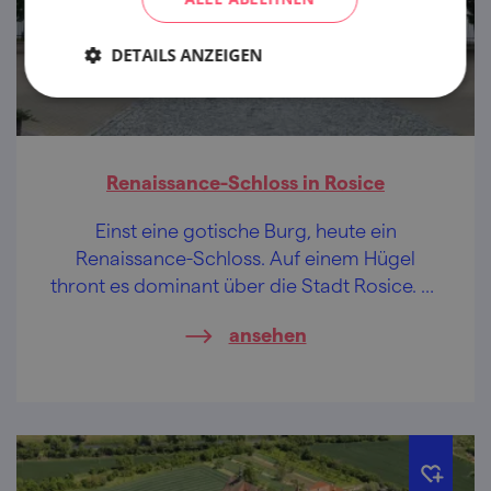
DETAILS ANZEIGEN
Renaissance-Schloss in Rosice
Einst eine gotische Burg, heute ein
Renaissance-Schloss. Auf einem Hügel
thront es dominant über die Stadt Rosice. Es
verbirgt interessante Dinge wie z.B.
ansehen
Spielzeuge und daneben einen
Atomschutzbunker.