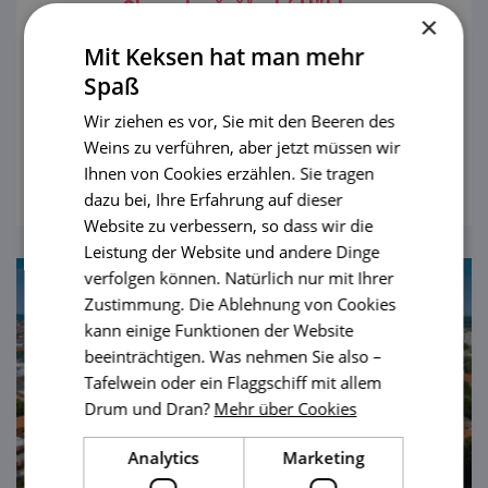
Sloupsko-šošůvské Höhlen
×
Mit Keksen hat man mehr
Wo kann man eine attraktive Karst-
Hitparade an einem Ort erleben? Gerade
Spaß
hier! Das längste Höhlensystem unseres
Wir ziehen es vor, Sie mit den Beeren des
Landes bietet eine Auswahl von 3
Weins zu verführen, aber jetzt müssen wir
ansehen
Besichtigungsstraßen. Welche wirst du
Ihnen von Cookies erzählen. Sie tragen
wählen?
dazu bei, Ihre Erfahrung auf dieser
Website zu verbessern, so dass wir die
Leistung der Website und andere Dinge
verfolgen können. Natürlich nur mit Ihrer
Zustimmung. Die Ablehnung von Cookies
kann einige Funktionen der Website
beeinträchtigen. Was nehmen Sie also –
Tafelwein oder ein Flaggschiff mit allem
Drum und Dran?
Mehr über Cookies
Analytics
Marketing