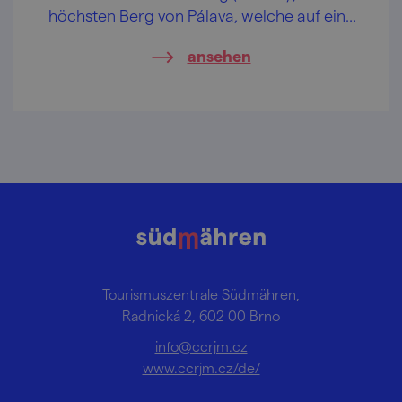
höchsten Berg von Pálava, welche auf eine
vereinsamte Kirche auf einer Insel mitten im
ansehen
Wasser herabblickt. Romantik Nonplusultra.
Tourismuszentrale Südmähren,
Radnická 2, 602 00 Brno
info@ccrjm.cz
www.ccrjm.cz/de/