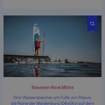
Stauseen Nové Mlýny
Drei Wasserspeicher am Fuße von Pálava,
die Ruine der Maidenburg (Děvičky) auf dem