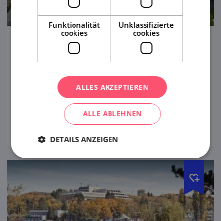
Funktionalität
Unklassifizierte
cookies
cookies
Die Stadt Hodonín
Ein sonniger Kurort im Herzen der
mährischen Slowakei mit einem
ALLES AKZEPTIEREN
gemütlichen Zoo, angenehmer Atmosphäre
und dem Geist der Ersten Republik.
ALLE ABLEHNEN
ansehen
DETAILS ANZEIGEN