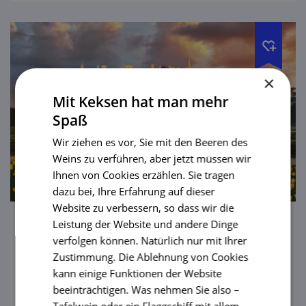
×
Mit Keksen hat man mehr
Spaß
Wir ziehen es vor, Sie mit den Beeren des
Weins zu verführen, aber jetzt müssen wir
Ihnen von Cookies erzählen. Sie tragen
dazu bei, Ihre Erfahrung auf dieser
Website zu verbessern, so dass wir die
Leistung der Website und andere Dinge
Kulturlandschaft Lednice-Valtice
verfolgen können. Natürlich nur mit Ihrer
Zustimmung. Die Ablehnung von Cookies
Lednice-Valtice (Eisgrub-Feldsberg), ein
kann einige Funktionen der Website
Kulturlandschaftskomplex im Gebiet von
beeinträchtigen. Was nehmen Sie also –
Lednice und Valtice – Garten Europas! Einer