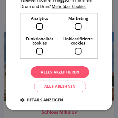
Tafelwein oder ein Flaggschiff mit allem
der schönsten Schlosskomplexe in der
Drum und Dran?
Mehr über Cookies
ansehen
Tschechischen Republik, zugleich aber auch
die größte künstlerisch gestaltete
Analytics
Marketing
Landschaft der Welt.
Funktionalität
Unklassifizierte
cookies
cookies
ALLES AKZEPTIEREN
ALLE ABLEHNEN
DETAILS ANZEIGEN
Schloss Mikulov