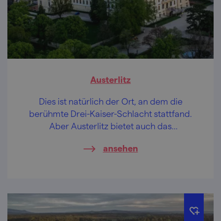
Austerlitz
Dies ist natürlich der Ort, an dem die
berühmte Drei-Kaiser-Schlacht stattfand.
Aber Austerlitz bietet auch das
beeindruckendes Schloss mit seinen
ansehen
weitläufigen Kellern oder Sie können hier
Gold spielen.