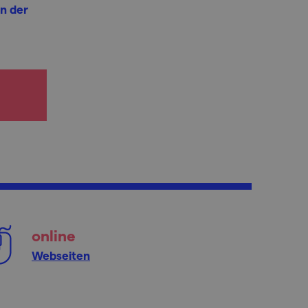
n der
online
Webseiten