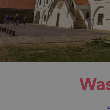
Was
E