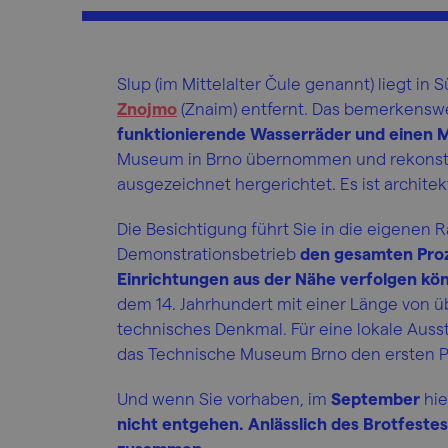
Slup (im Mittelalter Čule genannt) liegt i
Znojmo
(Znaim) entfernt. Das bemerkensw
funktionierende Wasserräder und einen 
Museum in Brno übernommen und rekonstru
ausgezeichnet hergerichtet. Es ist archi
Die Besichtigung führt Sie in die eigenen 
Demonstrationsbetrieb
den gesamten Proz
Einrichtungen aus der Nähe verfolgen kö
dem 14. Jahrhundert mit einer Länge von üb
technisches Denkmal. Für eine lokale Auss
das Technische Museum Brno den ersten Pl
Und wenn Sie vorhaben, im
September
hi
nicht entgehen. Anlässlich des Brotfest