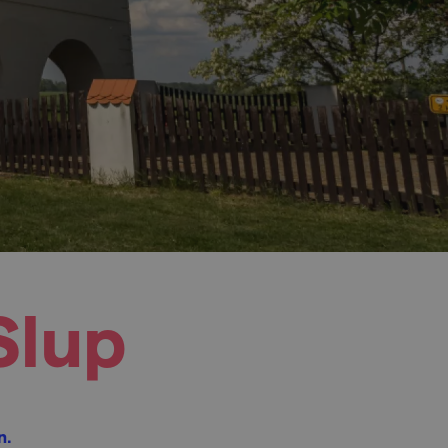
Slup
n.