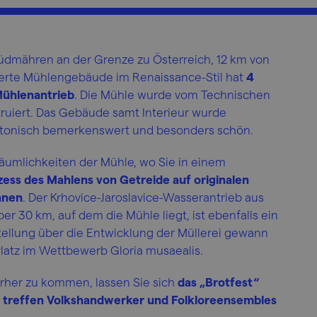
n Südmähren an der Grenze zu Österreich, 12 km von
erte Mühlengebäude im Renaissance-Stil hat
4
Mühlenantrieb
. Die Mühle wurde vom Technischen
iert. Das Gebäude samt Interieur wurde
tektonisch bemerkenswert und besonders schön.
Räumlichkeiten der Mühle, wo Sie in einem
ess des Mahlens von Getreide auf originalen
nnen
. Der Krhovice-Jaroslavice-Wasserantrieb aus
er 30 km, auf dem die Mühle liegt, ist ebenfalls ein
tellung über die Entwicklung der Müllerei gewann
atz im Wettbewerb Gloria musaealis.
erher zu kommen, lassen Sie sich
das „Brotfest“
es treffen Volkshandwerker und Folkloreensembles