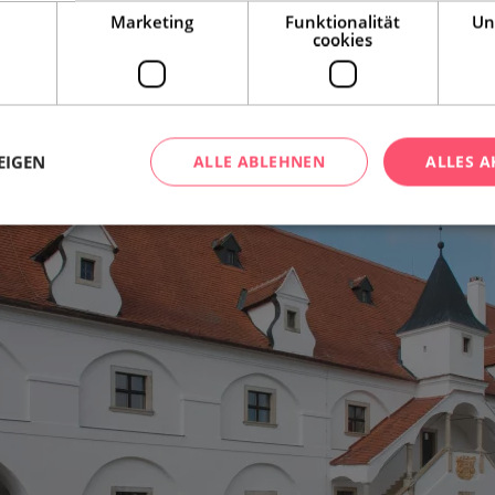
Leaflet
|
© Seznam.cz a.s. a další
Marketing
Funktionalität
Un
cookies
EIGEN
ALLE ABLEHNEN
ALLES A