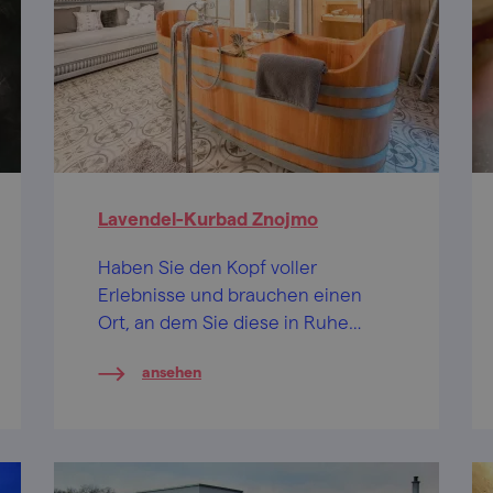
Lavendel-Kurbad Znojmo
Haben Sie den Kopf voller
Erlebnisse und brauchen einen
Ort, an dem Sie diese in Ruhe
verarbeiten können? Dann haben
ansehen
wir einen Tipp für den perfekten
Ort für Sie!