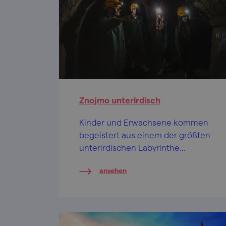
Znojmo unterirdisch
Kinder und Erwachsene kommen
begeistert aus einem der größten
unterirdischen Labyrinthe
Mitteleuropas.
ansehen