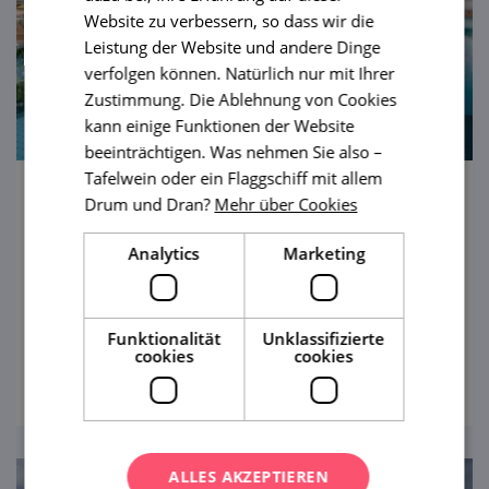
Website zu verbessern, so dass wir die
Leistung der Website und andere Dinge
verfolgen können. Natürlich nur mit Ihrer
Zustimmung. Die Ablehnung von Cookies
kann einige Funktionen der Website
beeinträchtigen. Was nehmen Sie also –
Tafelwein oder ein Flaggschiff mit allem
Drum und Dran?
Mehr über Cookies
Maximus Resort
Analytics
Marketing
Eines der größten und schönsten Wellness-
Resorts des Landes. Sie werden sich gleich
an der Tür wohlfühlen, und das ist kein
Wunder! Führende Feng-Shui-Experten
Funktionalität
Unklassifizierte
cookies
cookies
ansehen
haben gemeinsam am Bau dieser Oase der
Ruhe in der Nähe des Brünner Stausees
gearbeitet.
ALLES AKZEPTIEREN