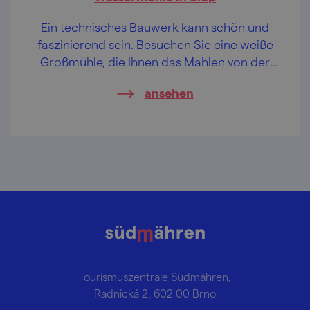
Ein technisches Bauwerk kann schön und
faszinierend sein. Besuchen Sie eine weiße
Großmühle, die Ihnen das Mahlen von der
Vorgeschichte bis zur Gegenwart zeigt.
ansehen
Tourismuszentrale Südmähren,
Radnická 2, 602 00 Brno