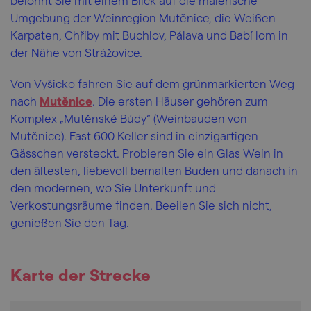
belohnt Sie mit einem Blick auf die malerische
Umgebung der Weinregion Mutěnice, die Weißen
Karpaten, Chřiby mit Buchlov, Pálava und Babí lom in
der Nähe von Strážovice.
Von Vyšicko fahren Sie auf dem grünmarkierten Weg
nach
Mutěnice
. Die ersten Häuser gehören zum
Komplex „Mutěnské Búdy“ (Weinbauden von
Mutěnice). Fast 600 Keller sind in einzigartigen
Gässchen versteckt. Probieren Sie ein Glas Wein in
den ältesten, liebevoll bemalten Buden und danach in
den modernen, wo Sie Unterkunft und
Verkostungsräume finden. Beeilen Sie sich nicht,
genießen Sie den Tag.
Karte der Strecke