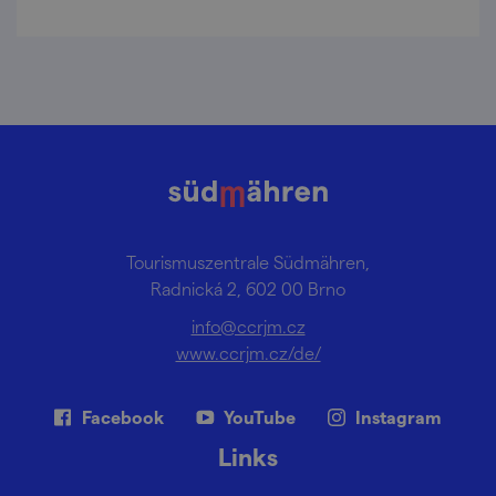
Tourismuszentrale Südmähren,
Radnická 2, 602 00 Brno
info@ccrjm.cz
www.ccrjm.cz/de/
Facebook
YouTube
Instagram
Links