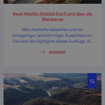
Nach Hobitín (Hobbit-Dorf) und über die
Weinberge
Märchenhafte Gässchen und ein
einzigartiger spiralförmiger Aussichtsturm.
Das sind die Highlights dieses Ausflugs, die
auf Sie in der südlichsten Spitze Mährens im
ansehen
Gebiet von Modré hory (Blaue Berge)
warten.