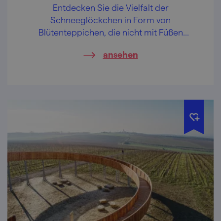
Entdecken Sie die Vielfalt der
Schneeglöckchen in Form von
Blütenteppichen, die nicht mit Füßen
betreten werden dürfen, und besichtigen
ansehen
Sie eine Mühle, welche die Aufnahme in die
UNESCO-Welterbe-Liste anstrebt. An den
Talhängen in Rakovec verzaubern Sie im
Frühling große Flächen von blühenden
Schneeglöckchen, im Sommer mit
dekorativen Brekzien, die in allen Farben
schillern, und im Herbst mit farbenfrohen
Blättern. Sie werden begeistert sein!