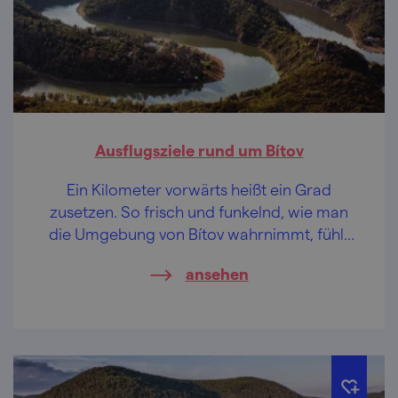
Ausflugsziele rund um Bítov
Ein Kilometer vorwärts heißt ein Grad
zusetzen. So frisch und funkelnd, wie man
die Umgebung von Bítov wahrnimmt, fühlt
sich ein guter Hopfensaft an, wenn er
ansehen
schäumend auf der Zunge zergeht. Ob mit
dem Fahrrad oder zu Fuß zu einem kalten
Belohnungsgetränk mit Tautropfen, das
überlassen wir Ihnen.