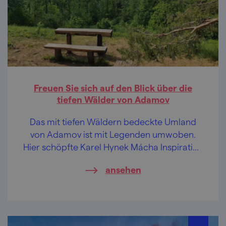
Freuen Sie sich auf den Blick über die
tiefen Wälder von Adamov
Das mit tiefen Wäldern bedeckte Umland
von Adamov ist mit Legenden umwoben.
Hier schöpfte Karel Hynek Mácha Inspiration
für seine poetischen Verse. Treten Sie in
ansehen
seine Fußstapfen, lassen Sie frische Luft in
die Lungen hineinströmen, die Inspiration
kommt nach. Magische Waldpfade warten
bereits auf Sie.