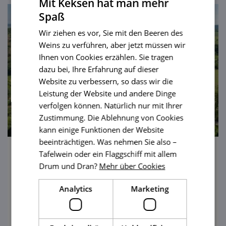
Mit Keksen hat man mehr
Spaß
Wir ziehen es vor, Sie mit den Beeren des
Weins zu verführen, aber jetzt müssen wir
Ihnen von Cookies erzählen. Sie tragen
dazu bei, Ihre Erfahrung auf dieser
Website zu verbessern, so dass wir die
Leistung der Website und andere Dinge
verfolgen können. Natürlich nur mit Ihrer
Zustimmung. Die Ablehnung von Cookies
kann einige Funktionen der Website
beeinträchtigen. Was nehmen Sie also –
Tafelwein oder ein Flaggschiff mit allem
Die Landschaft um Krumlov– voller
Drum und Dran?
Mehr über Cookies
Romantik
Analytics
Marketing
Wo schöpfen die Maler Inspiration zu
Bildern mit verträumter Natur? Die
Wanderoute Krumlov - Rokytnice lädt Sie in