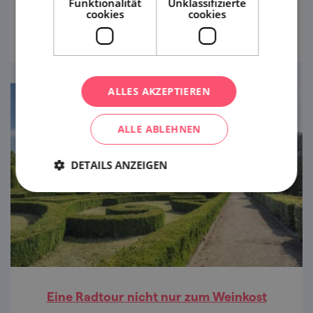
Funktionalität
Unklassifizierte
ihre malerischen Arme ein.
cookies
cookies
ansehen
ALLES AKZEPTIEREN
ALLE ABLEHNEN
DETAILS ANZEIGEN
Eine Radtour nicht nur zum Weinkost