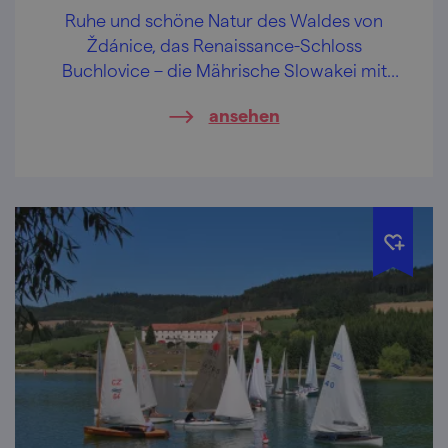
Ruhe und schöne Natur des Waldes von
Ždánice, das Renaissance-Schloss
Buchlovice – die Mährische Slowakei mit
ihren Delikatessen liegt vor Ihnen auf der
ansehen
Hand. Das sind die Anziehungspunkte
unserer Radtour, wo Sie definitiv keinen
Menschenmassen begegnen.