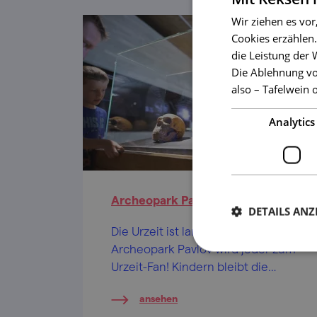
Wir ziehen es vor
Cookies erzählen.
die Leistung der
Die Ablehnung vo
also – Tafelwein 
Analytics
Archeopark Pavlov
DETAILS ANZ
Die Urzeit ist langweilig? Im
Archeopark Pavlov wird jeder zum
Urzeit-Fan! Kindern bleibt die
Ausstellung lange in Erinnerung.
ansehen