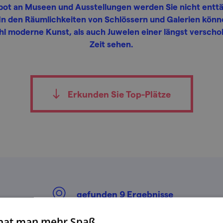
ot an Museen und Ausstellungen werden Sie nicht entt
 In den Räumlichkeiten von Schlössern und Galerien könn
l moderne Kunst, als auch Juwelen einer längst verscho
Zeit sehen.
Erkunden Sie Top-Plätze
gefunden
9
Ergebnisse
 hat man mehr Spaß