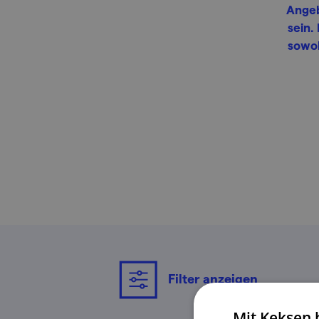
Angeb
sein.
sowoh
Filter anzeigen
Mit Keksen