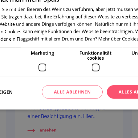
, Sie mit den Beeren des Weins zu verführen, aber jetzt müssen w
 Sie tragen dazu bei, Ihre Erfahrung auf dieser Website zu verbess
 Website und andere Dinge verfolgen können. Natürlich nur mit I
n Cookies kann einige Funktionen der Website beeinträchtigen.
oder ein Flaggschiff mit allem Drum und Dran?
Mehr über Cookie
Marketing
Funktionalität
Un
cookies
Schloss Mikulov
EIGEN
ALLE ABLEHNEN
ALLES A
Das majestätische Schloss lädt Sie
bereits aus großer Entfernung zu
einer Besichtigung ein. Hier
nächtigte bereits der leibhaftige
ansehen
Napoleon.