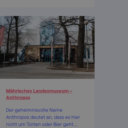
für Kinder und lebendige Folklore
Mährisches Landesmuseum –
Anthropos
Der geheimnisvolle Name
Anthropos deutet an, dass es hier
nicht um Torten oder Bier geht.