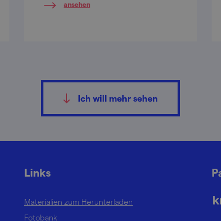
ansehen
doch…
Ich will mehr sehen
Links
P
Materialien zum Herunterladen
Fotobank