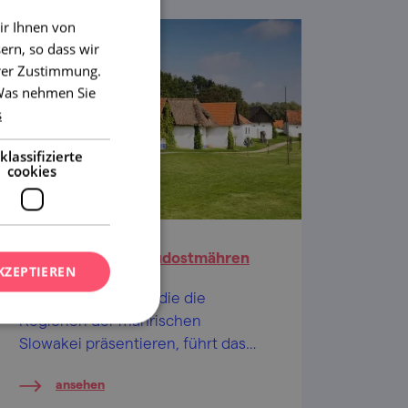
ir Ihnen von
ern, so dass wir
hrer Zustimmung.
 Was nehmen Sie
s
klassifizierte
cookies
Freilichtmuseum Südostmähren
KZEPTIEREN
Eingeteilt in Areale, die die
Regionen der mährischen
Slowakei präsentieren, führt das
Freilichtmuseum Sie durch die
ansehen
Geschichte, bietet Unterhaltung