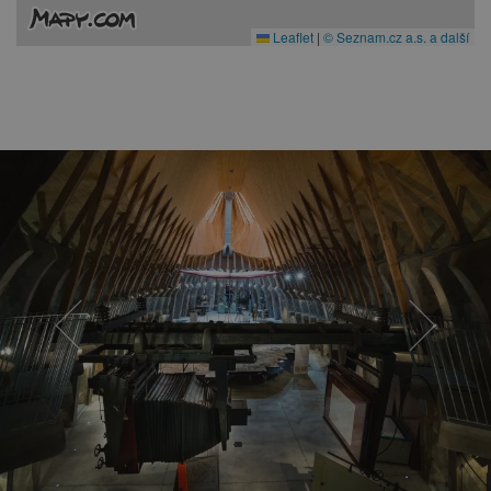
Leaflet
|
© Seznam.cz a.s. a další