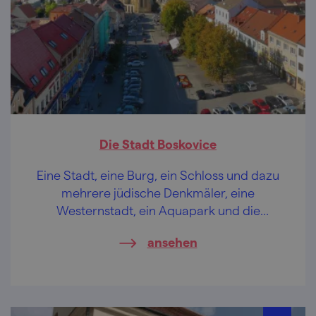
Die Stadt Boskovice
Eine Stadt, eine Burg, ein Schloss und dazu
mehrere jüdische Denkmäler, eine
Westernstadt, ein Aquapark und die
anmutende Šmelcovna. Wer oder was ist
ansehen
das?