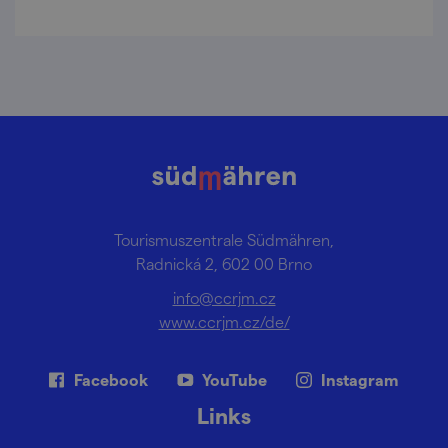
Tourismuszentrale Südmähren,
Radnická 2, 602 00 Brno
info@ccrjm.cz
www.ccrjm.cz/de/
Facebook
YouTube
Instagram
Links