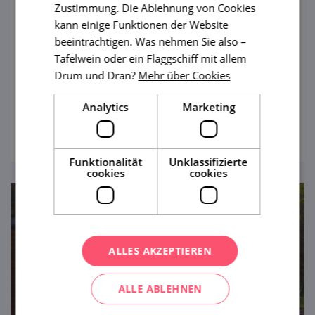
Zustimmung. Die Ablehnung von Cookies
Schloss Letovice
kann einige Funktionen der Website
beeinträchtigen. Was nehmen Sie also –
Möchten Sie ein Schloss besitzen? Und
Tafelwein oder ein Flaggschiff mit allem
könnten Sie es renovieren? Der
Drum und Dran?
Mehr über Cookies
Privatbesitzer des Schlosses Letovice hat
das verkraftet.
Analytics
Marketing
ansehen
Funktionalität
Unklassifizierte
cookies
cookies
ALLES AKZEPTIEREN
ALLE ABLEHNEN