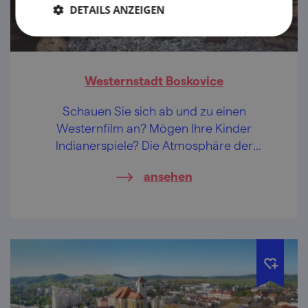
DETAILS ANZEIGEN
Westernstadt Boskovice
Schauen Sie sich ab und zu einen
Westernfilm an? Mögen Ihre Kinder
Indianerspiele? Die Atmosphäre der
westlichen Stadt wird auch diejenigen
ansehen
anstecken, die keine Fans des Wilden
Westens sind.