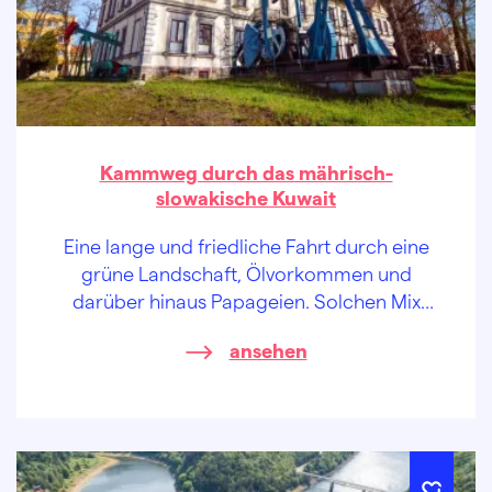
Kammweg durch das mährisch-
slowakische Kuwait
Eine lange und friedliche Fahrt durch eine
grüne Landschaft, Ölvorkommen und
darüber hinaus Papageien. Solchen Mix
werden Sie wirklich nur in der Mährischen
ansehen
Slowakei erleben!