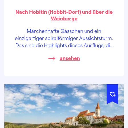
Nach Hobitín (Hobbit-Dorf) und über die
Weinberge
Märchenhafte Gässchen und ein
einzigartiger spiralförmiger Aussichtsturm.
Das sind die Highlights dieses Ausflugs, die
auf Sie in der südlichsten Spitze Mährens im
ansehen
Gebiet von Modré hory (Blaue Berge)
warten.