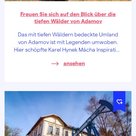
Freuen Sie sich auf den Blick über die
tiefen Wälder von Adamov
Das mit tiefen Wäldern bedeckte Umland
von Adamov ist mit Legenden umwoben.
Hier schöpfte Karel Hynek Mácha Inspiration
für seine poetischen Verse. Treten Sie in
ansehen
seine Fußstapfen, lassen Sie frische Luft in
die Lungen hineinströmen, die Inspiration
kommt nach. Magische Waldpfade warten
bereits auf Sie.