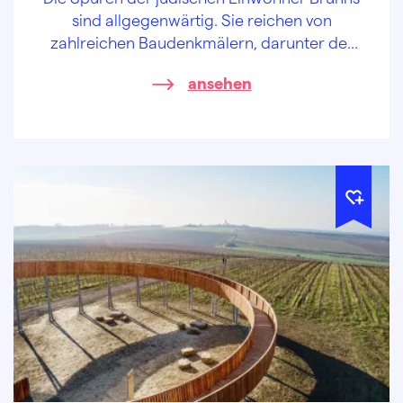
sind allgegenwärtig. Sie reichen von
zahlreichen Baudenkmälern, darunter der
einzigen noch aktiven Synagoge in Mähren,
ansehen
bis hin zu den sog. Stolpersteinen.
Entdecken Sie in Brünn das jüdische Erbe
der Stadt, die Schicksale der jüdischen
Einwohner und ihr Vermächtnis, das für
immer eindringlich zu uns sprechen wird.