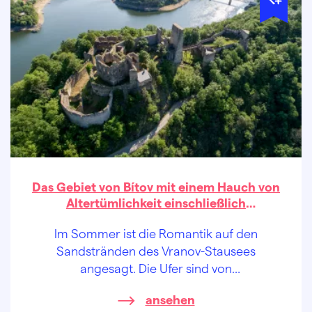
Das Gebiet von Bítov mit einem Hauch von
Altertümlichkeit einschließlich
mittelalterlicher Romantik und Bier
Im Sommer ist die Romantik auf den
Sandstränden des Vranov-Stausees
angesagt. Die Ufer sind von
Schwertkämpfern, Gauklern und
ansehen
Theaterleuten belebt. Nur Badeanzüge