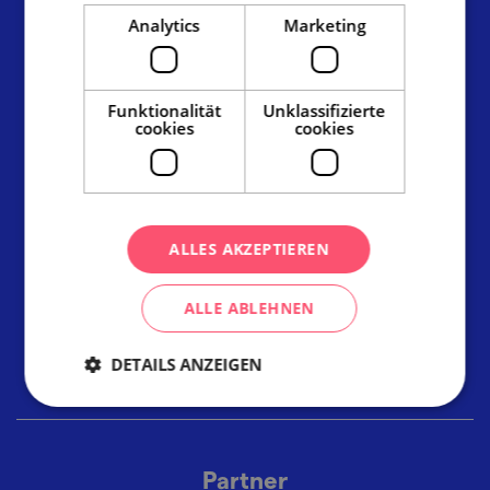
Radnická 2, 602 00 Brno
Analytics
Marketing
info@ccrjm.cz
www.ccrjm.cz/de/
Funktionalität
Unklassifizierte
cookies
cookies
Facebook
YouTube
Instagram
Links
Materialien zum Herunterladen
ALLES AKZEPTIEREN
Fotobank
Informationszentren
ALLE ABLEHNEN
Unterkunft in Südmähren
DETAILS ANZEIGEN
Cookie-Richtlinie (EU)
Partner