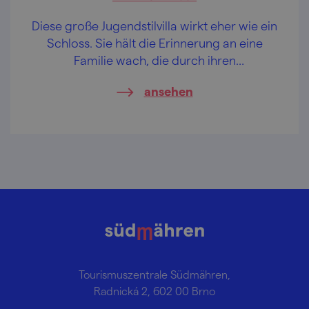
Diese große Jugendstilvilla wirkt eher wie ein
Schloss. Sie hält die Erinnerung an eine
Familie wach, die durch ihren
unternehmerischen Elan den Charakter der
ansehen
Ortschaft Svitávka dauerhaft geprägt hat.
Tourismuszentrale Südmähren,
Radnická 2, 602 00 Brno