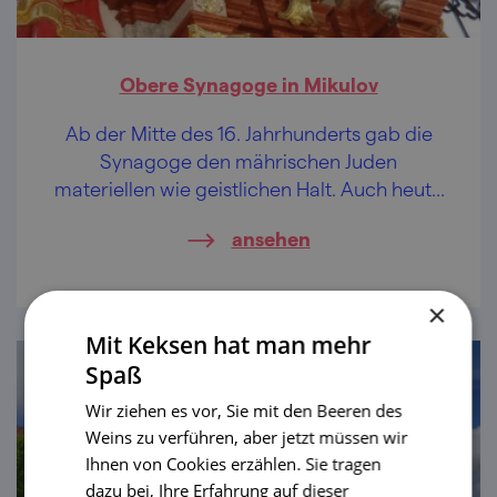
Obere Synagoge in Mikulov
Ab der Mitte des 16. Jahrhunderts gab die
Synagoge den mährischen Juden
materiellen wie geistlichen Halt. Auch heute
noch strahlt dieser Bau eine eigentümliche
ansehen
Erhabenheit aus.
×
Mit Keksen hat man mehr
Spaß
Wir ziehen es vor, Sie mit den Beeren des
Weins zu verführen, aber jetzt müssen wir
Ihnen von Cookies erzählen. Sie tragen
dazu bei, Ihre Erfahrung auf dieser