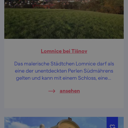
Lomnice bei Tišnov
Das malerische Städtchen Lomnice darf als
eine der unentdeckten Perlen Südmährens
gelten und kann mit einem Schloss, einem
barocken Stadtplatz, einer Statue des
ansehen
Bierkönigs Gambrinus, aber auch mit einem
Lehrpfad des unbekannten tschechischen
Genies Jára Cimrman aufwarten.