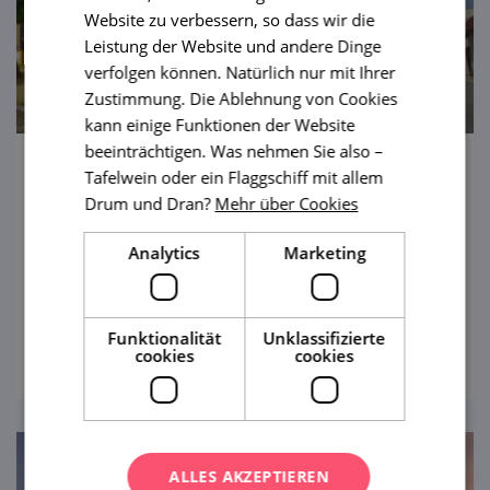
Website zu verbessern, so dass wir die
Leistung der Website und andere Dinge
verfolgen können. Natürlich nur mit Ihrer
Zustimmung. Die Ablehnung von Cookies
kann einige Funktionen der Website
beeinträchtigen. Was nehmen Sie also –
Tafelwein oder ein Flaggschiff mit allem
Synagoge in Dolní Kounice
Drum und Dran?
Mehr über Cookies
Dolní Kounice, eine herrliche Stadt – absolut
Analytics
Marketing
reisewert. In dieser anziehenden Stadt
befindet sich eine der ältesten Synagogen in
Mähren – ein anziehendes Ausflugsziel.
ansehen
Funktionalität
Unklassifizierte
cookies
cookies
ALLES AKZEPTIEREN