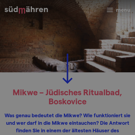
menu
Mikwe – Jüdisches Ritualbad,
Boskovice
Was genau bedeutet die Mikwe? Wie funktioniert sie
und wer darf in die Mikwe eintauchen? Die Antwort
finden Sie in einem der ältesten Häuser des