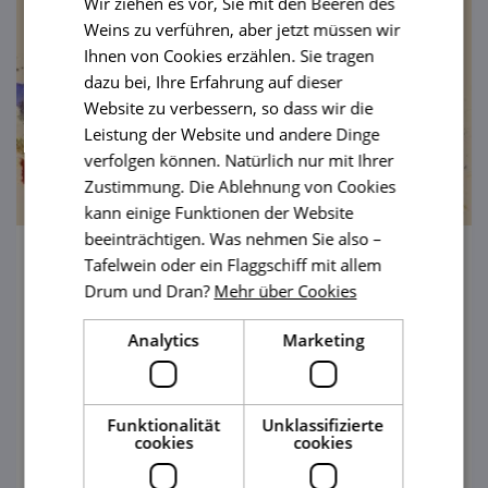
Wir ziehen es vor, Sie mit den Beeren des
Weins zu verführen, aber jetzt müssen wir
Ihnen von Cookies erzählen. Sie tragen
dazu bei, Ihre Erfahrung auf dieser
Website zu verbessern, so dass wir die
Leistung der Website und andere Dinge
verfolgen können. Natürlich nur mit Ihrer
Zustimmung. Die Ablehnung von Cookies
kann einige Funktionen der Website
beeinträchtigen. Was nehmen Sie also –
Tafelwein oder ein Flaggschiff mit allem
Knoblauchfest Rosice
Drum und Dran?
Mehr über Cookies
5. 9. '26
Analytics
Marketing
Das traditionelle Fest für Genießer bietet
zahlreiche kulinarische und kulturelle
Highlights. In diesem Jahr findet die
Funktionalität
Unklassifizierte
cookies
cookies
Veranstaltung am Samstag, den 5.
ansehen
September, im malerischen Ambiente des