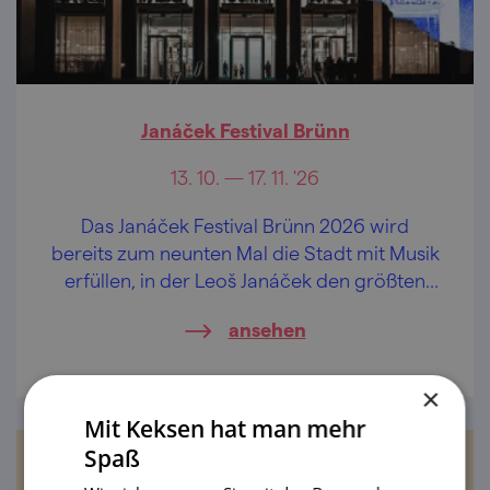
Janáček Festival Brünn
13. 10. — 17. 11. '26
Das Janáček Festival Brünn 2026 wird
bereits zum neunten Mal die Stadt mit Musik
erfüllen, in der Leoš Janáček den größten
Teil seines Lebens verbrachte.
ansehen
×
Mit Keksen hat man mehr
Spaß