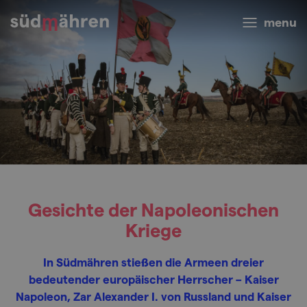
menu
Gesichte der Napoleonischen
Kriege
In Südmähren stießen die Armeen dreier
bedeutender europäischer Herrscher – Kaiser
Napoleon, Zar Alexander I. von Russland und Kaiser