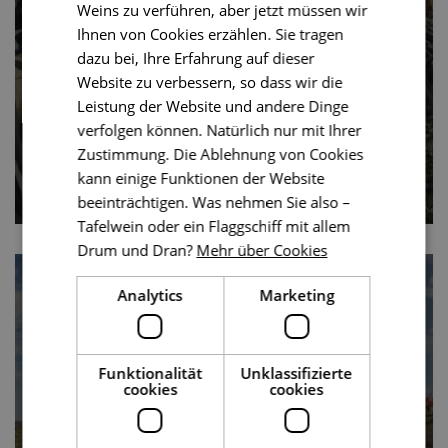
Weins zu verführen, aber jetzt müssen wir
Das schicksalhafte Jahr 1805
Ihnen von Cookies erzählen. Sie tragen
dazu bei, Ihre Erfahrung auf dieser
Website zu verbessern, so dass wir die
5 Minuten lesen
Leistung der Website und andere Dinge
verfolgen können. Natürlich nur mit Ihrer
Zustimmung. Die Ablehnung von Cookies
kann einige Funktionen der Website
beeinträchtigen. Was nehmen Sie also –
Tafelwein oder ein Flaggschiff mit allem
Drum und Dran?
Mehr über Cookies
Analytics
Marketing
Unerwartete Schlacht bei
Funktionalität
Unklassifizierte
Znaim – Niederlage der
cookies
cookies
antifranzösischen Koalition