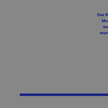
Das W
Mu
we
wurd