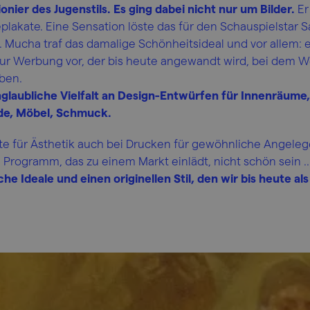
nier des Jugenstils. Es ging dabei nicht nur um Bilder.
Er
plakate. Eine Sensation löste das für den Schauspielstar 
. Mucha traf das damalige Schönheitsideal und vor allem: 
r Werbung vor, der bis heute angewandt wird, bei dem 
ben.
nglaubliche Vielfalt an Design-Entwürfen für Innenräume,
e, Möbel, Schmuck.
atte für Ästhetik auch bei Drucken für gewöhnliche Angele
 Programm, das zu einem Markt einlädt, nicht schön sein ..
he Ideale und einen originellen Stil, den wir bis heute al