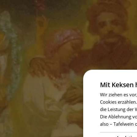
Mit Keksen
Wir ziehen es vor
Cookies erzählen.
die Leistung der
Die Ablehnung vo
also – Tafelwein 