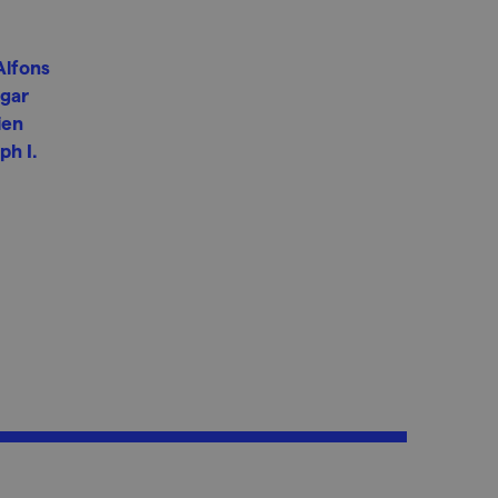
Alfons
gar
ien
ph I.