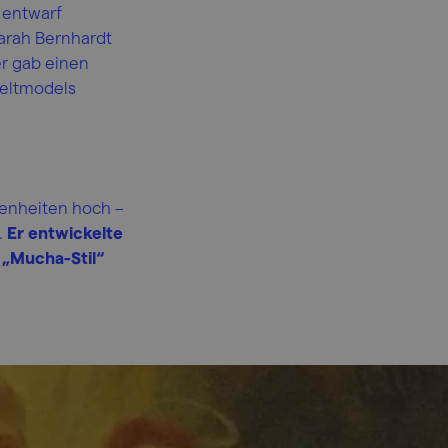
 entwarf
Sarah Bernhardt
er gab einen
Weltmodels
genheiten hoch –
.
Er entwickelte
s „Mucha-Stil“